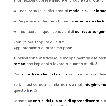
informazioni apprese minore è la quantità di dati che
➡️ L’accuratezza: ci riferiamo al
modo in cui l’inform
➡️ L’esperienza: che peso hanno le
esperienze che la
➡️ Il contesto: in quali condizioni di
contesto vengono
Pront@ per scoprire gli altri?
Appuntamento al prossimo post!
Ti piacerebbe attraverso le mappe mentali e le tecn
tempo
che impieghi a lavoro o quando studi?🔝
Vuoi
ricordare a lungo termine
qualunque cosa devi
Scrivi i tuoi contatti al mio indirizzo mail
info@imemou
questo
link
👍
Faremo un’
analisi del tuo stile di apprendimento
e s