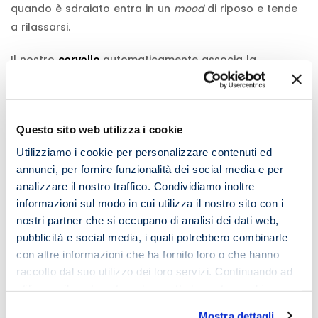
quando è sdraiato entra in un
mood
di riposo e tende
a rilassarsi.
Il nostro
cervello
automaticamente associa la
posizione sdraiata al sonno.
Quindi se leggi nella stessa posizione in cui dormi, ben
presto il cervello inizierà ad associare l’attività di
Questo sito web utilizza i cookie
lettura al sonno, con le conseguenze che puoi
Utilizziamo i cookie per personalizzare contenuti ed
immaginare.
annunci, per fornire funzionalità dei social media e per
analizzare il nostro traffico. Condividiamo inoltre
Perdita di
attenzione
.
informazioni sul modo in cui utilizza il nostro sito con i
nostri partner che si occupano di analisi dei dati web,
Dispersione della
concentrazione.
pubblicità e social media, i quali potrebbero combinarle
con altre informazioni che ha fornito loro o che hanno
Rallentamento dei processi di
apprendimento.
raccolto dal suo utilizzo dei loro servizi. Continuando ad
utilizzare il nostro sito web accetta la nostra
cookie
Cosa fare? Cambiare abitudini di lettura!
policy e privacy policy
Mostra dettagli