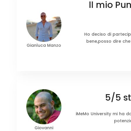
ll mio Pu
Ho deciso di parteci
bene,posso dire che 
Gianluca Manzo
5/5 s
iMeMo University mi ha da
potenzi
Giovanni