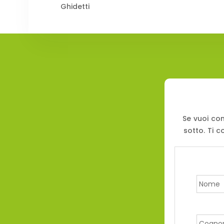
Ghidetti
Se vuoi con
sotto. Ti c
Nome
Cogno