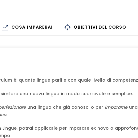
COSA IMPARERAI
OBIETTIVI DEL CORSO
culum è: quante lingue parli e con quale livello di competenz
 assimilare una nuova lingua in modo scorrevole e semplice.
perfezionare
una lingua che già conosci o per
impararne
una
ica
.
’m Lingue, potrai applicarle per imparare ex novo o approfon
tempo