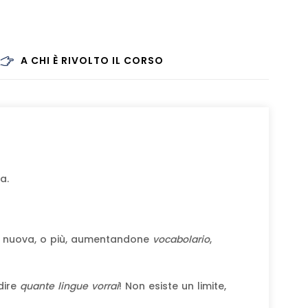
A CHI È RIVOLTO IL CORSO
a.
 nuova, o più, aumentandone
vocabolario
,
dire
quante lingue vorrai
! Non esiste un limite,