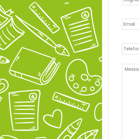
Email
Telefo
Messag