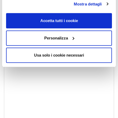
Mostra dettagli
Lascia un commento
Accetta tutti i cookie
Il tuo indirizzo email non sarà pubblicato.
I campi
Personalizza
obbligatori sono contrassegnati
*
Commento
*
Usa solo i cookie necessari