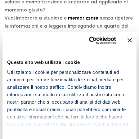
veloce e memorizzazione e imparare ad applicarle al
momento giusto?
Vuoi imparare a studiare e
memorizzare
senza ripetere
le informazioni e a leggere impiegando un quarto del
tempo?
Posso aiutarti!
Questo sito web utilizza i cookie
Hai 2 azioni a tua disposizione:
Utilizziamo i cookie per personalizzare contenuti ed
annunci, per fornire funzionalità dei social media e per
➡️ scrivi a
info@imemouniversity.it
analizzare il nostro traffico. Condividiamo inoltre
informazioni sul modo in cui utilizza il nostro sito con i
➡️ richiedi una
video lezione gratuita
o prenota
nostri partner che si occupano di analisi dei dati web,
una
sessione live
!
pubblicità e social media, i quali potrebbero combinarle
con altre informazioni che ha fornito loro o che hanno
raccolto dal suo utilizzo dei loro servizi. Continuando ad
Comments
utilizzare il nostro sito web accetta la nostra
cookie
policy e privacy policy