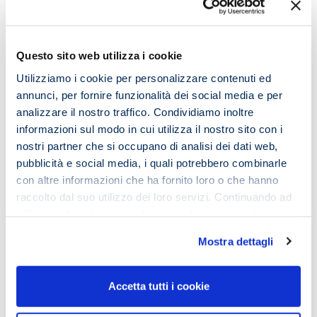
una chiara previsione di quale debba essere l’iter del
nostro apprendimento ci aiuta e ci motiva a non perderci
per strada.
Questo sito web utilizza i cookie
Utilizziamo i cookie per personalizzare contenuti ed
Imparare a
gestire il proprio tempo
e le proprie risorse,
annunci, per fornire funzionalità dei social media e per
inserendo la propria attività all’interno di un
programma
analizzare il nostro traffico. Condividiamo inoltre
ben definito è sintomo di una grande presa di
informazioni sul modo in cui utilizza il nostro sito con i
responsabilità
e ci garantisce il raggiungimento del
nostri partner che si occupano di analisi dei dati web,
risultato
.
pubblicità e social media, i quali potrebbero combinarle
con altre informazioni che ha fornito loro o che hanno
raccolto dal suo utilizzo dei loro servizi. Continuando ad
utilizzare il nostro sito web accetta la nostra
cookie
La pianificazione del lavoro rappresenta l’incipit più
policy e privacy policy
produttivo e funzionale per una buona riuscita dell’intero
Mostra dettagli
processo di apprendimento e della performance finale.
Accetta tutti i cookie