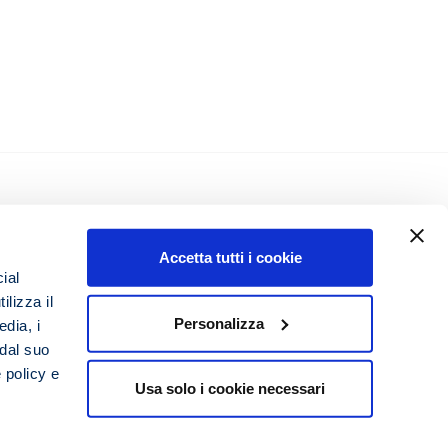
Accetta tutti i cookie
ial
y
ilizza il
Personalizza
edia, i
 dal suo
 policy e
Usa solo i cookie necessari
.soc. € 10.000 REA: RM-1567045