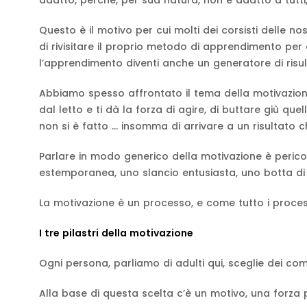
adatto, perché, per sua natura, non è adatto a tutti,
Questo è il motivo per cui molti dei corsisti delle no
di rivisitare il proprio metodo di apprendimento per 
l’apprendimento diventi anche un generatore di risult
Abbiamo spesso affrontato il tema della motivazione
dal letto e ti dà la forza di agire, di buttare giù q
non si è fatto … insomma di arrivare a un risultato c
Parlare in modo generico della motivazione è perico
estemporanea, uno slancio entusiasta, uno botta di 
La motivazione è un processo, e come tutto i proces
I tre pilastri della motivazione
Ogni persona, parliamo di adulti qui, sceglie dei c
Alla base di questa scelta c’è un motivo, una forza