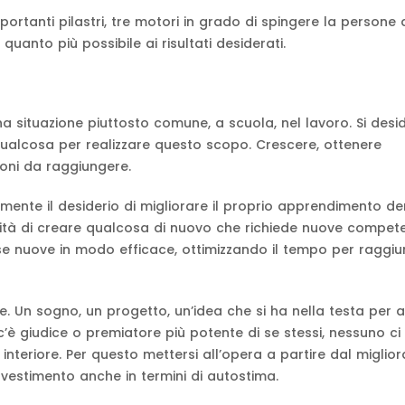
portanti pilastri, tre motori in grado di spingere la persone 
anto più possibile ai risultati desiderati.
una situazione piuttosto comune, a scuola, nel lavoro. Si desi
fa qualcosa per realizzare questo scopo. Crescere, ottenere
zioni da raggiungere.
mente il desiderio di migliorare il proprio apprendimento de
tà di creare qualcosa di nuovo che richiede nuove compete
se nuove in modo efficace, ottimizzando il tempo per raggi
e. Un sogno, un progetto, un’idea che si ha nella testa per a
 c’è giudice o premiatore più potente di se stessi, nessuno ci
e interiore. Per questo mettersi all’opera a partire dal migli
nvestimento anche in termini di autostima.