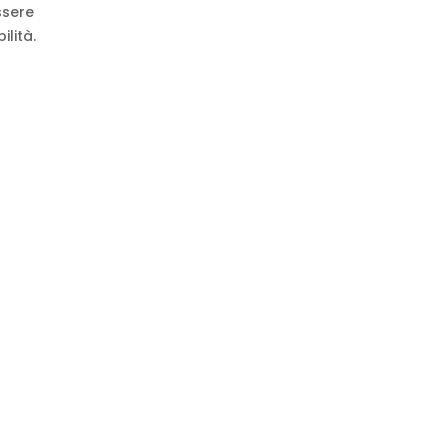
ssere
lità.