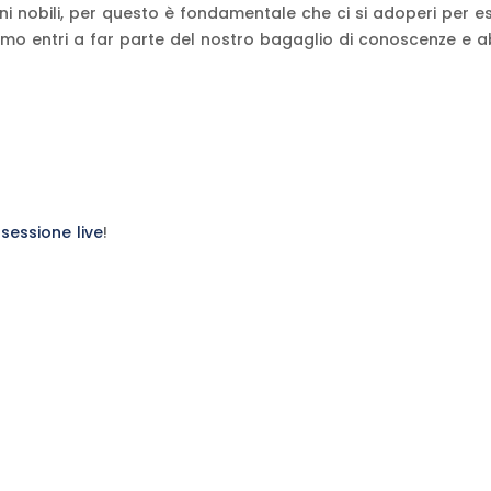
 nobili, per questo è fondamentale che ci si adoperi per e
o entri a far parte del nostro bagaglio di conoscenze e abi
a
sessione live
!