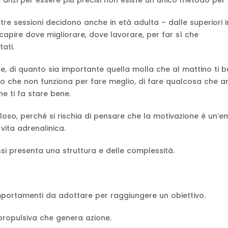
 anzi per essere più precisi non esiste un unico metodo per t
stre sessioni decidono anche in età adulta – dalle superiori i
capire dove migliorare, dove lavorare, per far sì che
ati.
, di quanto sia importante quella molla che al mattino ti b
uello che non funziona per fare meglio, di fare qualcosa che 
he ti fa stare bene.
loso, perché si rischia di pensare che la motivazione è un’
vita adrenalinica.
si presenta una struttura e delle complessità.
omportamenti da adottare per raggiungere un obiettivo.
 propulsiva che genera azione.