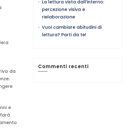
La lettura vista dall’interno:
a
percezione visiva e
rielaborazione
Vuoi cambiare abitudini di
lettura? Parti da te!
dera
Commenti recenti
riva da
nze.
ungere
nni e
 farà
oramento