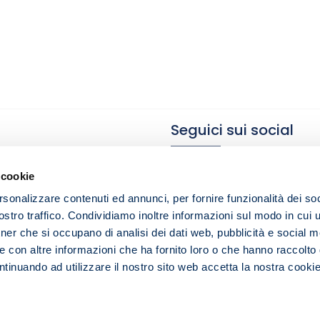
Seguici sui social
 cookie
rsonalizzare contenuti ed annunci, per fornire funzionalità dei soc
Privacy Policy & Cookie Polic
stro traffico. Condividiamo inoltre informazioni sul modo in cui ut
Condizioni generali
tner che si occupano di analisi dei dati web, pubblicità e social m
Contatti
e con altre informazioni che ha fornito loro o che hanno raccolto
ontinuando ad utilizzare il nostro sito web accetta la nostra
cookie
via G.M. Lancisi 31 - 00161 Roma
7.77.83 Mail:
info@imemouniversity.it
P.IVA: 15086091004 Cap
© Copyright iMemo 2020. All Rights Reserved.