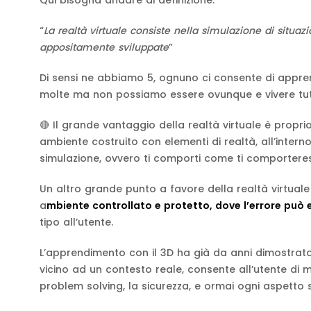
Qui bisogna andare di definizione:
“
La realtà virtuale consiste nella simulazione di situazi
appositamente sviluppate
”
Di sensi ne abbiamo 5, ognuno ci consente di appren
molte ma non possiamo essere ovunque e vivere tutte 
🔴 Il grande vantaggio della realtà virtuale è propr
ambiente costruito con elementi di realtà, all’inter
simulazione, ovvero ti comporti come ti comporterest
Un altro grande punto a favore della realtà virtuale
a
mbiente controllato e protetto, dove l’errore può
tipo all’utente.
L’apprendimento con il 3D ha già da anni dimostrato
vicino ad un contesto reale, consente all’utente di m
problem solving, la sicurezza, e ormai ogni aspetto