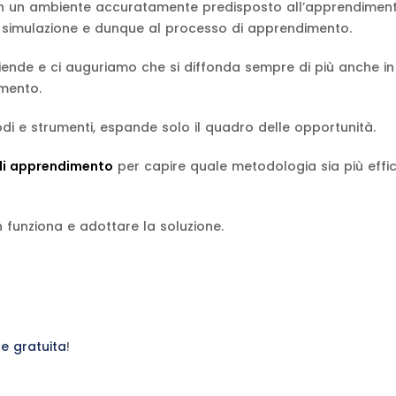
 in un ambiente accuratamente predisposto all’apprendiment
simulazione e dunque al processo di apprendimento.
aziende e ci auguriamo che si diffonda sempre di più anche in
imento.
di e strumenti, espande solo il quadro delle opportunità.
e di apprendimento
per capire quale metodologia sia più effi
 funziona e adottare la soluzione.
ne gratuita
!