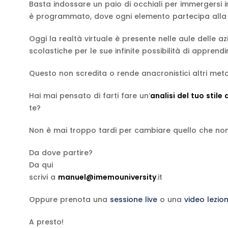
Basta indossare un paio di occhiali per immergersi
è programmato, dove ogni elemento partecipa alla 
Oggi la realtà virtuale è presente nelle aule delle 
scolastiche per le sue infinite possibilità di apprend
Questo non scredita o rende anacronistici altri meto
Hai mai pensato di farti fare un’
analisi del tuo stil
te?
Non è mai troppo tardi per cambiare quello che non
Da dove partire?
Da qui
scrivi a
manuel@imemouniversity
.it
Oppure prenota una
sessione live
o una
video lezio
A presto!