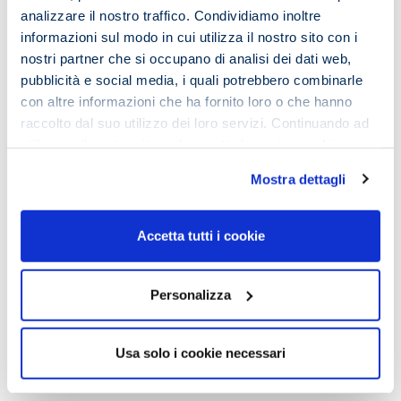
Lascia un commento
analizzare il nostro traffico. Condividiamo inoltre
informazioni sul modo in cui utilizza il nostro sito con i
Il tuo indirizzo email non sarà pubblicato.
I campi
nostri partner che si occupano di analisi dei dati web,
obbligatori sono contrassegnati
*
pubblicità e social media, i quali potrebbero combinarle
con altre informazioni che ha fornito loro o che hanno
Commento
*
raccolto dal suo utilizzo dei loro servizi. Continuando ad
utilizzare il nostro sito web accetta la nostra
cookie
policy e privacy policy
Mostra dettagli
Accetta tutti i cookie
Personalizza
Usa solo i cookie necessari
Nome
*