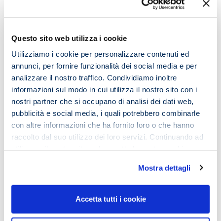
emozioni?
É chiaro che vuoi approfondire!
Direi di non perdere tempo prezioso: scrivi subito a
Questo sito web utilizza i cookie
info@imemouniversity.it
Utilizziamo i cookie per personalizzare contenuti ed
annunci, per fornire funzionalità dei social media e per
analizzare il nostro traffico. Condividiamo inoltre
Comments
informazioni sul modo in cui utilizza il nostro sito con i
nostri partner che si occupano di analisi dei dati web,
pubblicità e social media, i quali potrebbero combinarle
con altre informazioni che ha fornito loro o che hanno
raccolto dal suo utilizzo dei loro servizi. Continuando ad
Lascia un commento
utilizzare il nostro sito web accetta la nostra
cookie
policy e privacy policy
Il tuo indirizzo email non sarà pubblicato.
I campi
Mostra dettagli
obbligatori sono contrassegnati
*
Accetta tutti i cookie
Commento
*