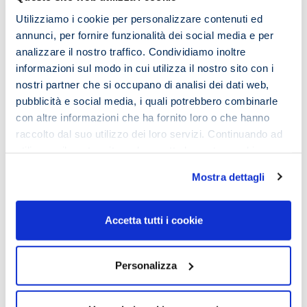
particolarmente prestigiosa era quella degli Omeridi di
Utilizziamo i cookie per personalizzare contenuti ed
Chio, ispirata alla figura di Omero.
annunci, per fornire funzionalità dei social media e per
analizzare il nostro traffico. Condividiamo inoltre
Dalla tradizione apprendiamo anche che vi erano
informazioni sul modo in cui utilizza il nostro sito con i
scuole di aedi che tramandavano di generazione in
nostri partner che si occupano di analisi dei dati web,
generazione i propri canti; particolarmente famosa era
pubblicità e social media, i quali potrebbero combinarle
quella degli Omeridi, nell’isola di Chio, che si vantavano
con altre informazioni che ha fornito loro o che hanno
di discendere dal grande Omero.
raccolto dal suo utilizzo dei loro servizi. Continuando ad
Allora ti è piaciuto questo viaggio nel tempo?
utilizzare il nostro sito web accetta la nostra
cookie
Manca ancora un po’ di strada per scoprire come
policy e privacy policy
Mostra dettagli
siamo arrivati alle
mappe mentali e altre tecniche di
memorizzazione
.
Accetta tutti i cookie
Se ti è piaciuto quello che hai letto e ti interessa
approfondire il tema della memoria e delle tecniche di
memorizzazione scrivi a
info@imemouniversity.it
Personalizza