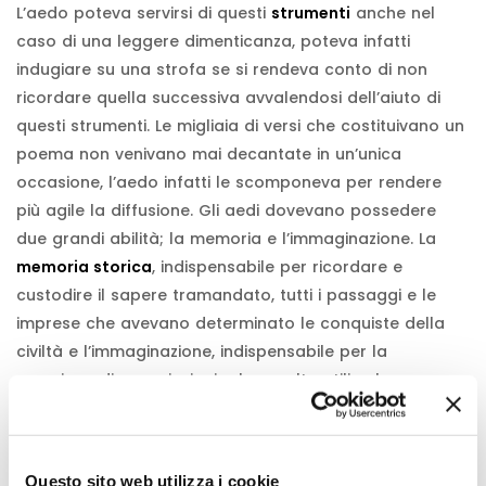
L’aedo poteva servirsi di questi
strumenti
anche nel
caso di una leggere dimenticanza, poteva infatti
indugiare su una strofa se si rendeva conto di non
ricordare quella successiva avvalendosi dell’aiuto di
questi strumenti. Le migliaia di versi che costituivano un
poema non venivano mai decantate in un’unica
occasione, l’aedo infatti le scomponeva per rendere
più agile la diffusione. Gli aedi dovevano possedere
due grandi abilità; la memoria e l’immaginazione. La
memoria storica
, indispensabile per ricordare e
custodire il sapere tramandato, tutti i passaggi e le
imprese che avevano determinato le conquiste della
civiltà e l’immaginazione, indispensabile per la
creazione di associazioni a loro volta utili nel recupero
del ricordo.
L’aedo era una figura professionale specializzata ed
Questo sito web utilizza i cookie
esistevano delle scuole deputate a questo compito,