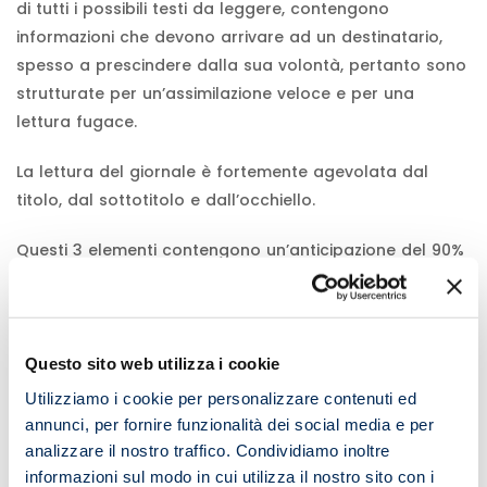
di tutti i possibili testi da leggere, contengono
informazioni che devono arrivare ad un destinatario,
spesso a prescindere dalla sua volontà, pertanto sono
strutturate per un’assimilazione veloce e per una
lettura fugace.
La lettura del giornale è fortemente agevolata dal
titolo, dal sottotitolo e dall’occhiello.
Questi 3 elementi contengono un’anticipazione del 90%
dei contenuti trattati nel testo.
Questa una breve panoramica delle possibili strutture
di un testo e le modalità di lettura più efficaci da
applicare tenendo conto delle specifiche
Questo sito web utilizza i cookie
caratteristiche. A prescindere dagli aspetti tecnici e
Utilizziamo i cookie per personalizzare contenuti ed
soprattutto metodologici della lettura veloce è
annunci, per fornire funzionalità dei social media e per
fondamentale tener conto dell’importanza
analizzare il nostro traffico. Condividiamo inoltre
dell’allenamento, senza il quale non sarebbe possibile
informazioni sul modo in cui utilizza il nostro sito con i