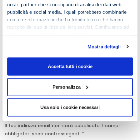
nostri partner che si occupano di analisi dei dati web,
in alcun modo raggiungere l’obiettivo di lettura veloce.
pubblicità e social media, i quali potrebbero combinarle
Ti è piaciuto quello che hai letto e vuoi approfondire?
con altre informazioni che ha fornito loro o che hanno
Vuoi saperne di più sulle tecniche di lettura veloce e
raccolto dal suo utilizzo dei loro servizi. Continuando ad
soprattutto efficace?
utilizzare il nostro sito web accetta la nostra
cookie
Bene!
policy e privacy policy
Mostra dettagli
Scrivi a
info@imemouniversity.it
Accetta tutti i cookie
Comments
Personalizza
Usa solo i cookie necessari
Lascia un commento
Il tuo indirizzo email non sarà pubblicato.
I campi
obbligatori sono contrassegnati
*