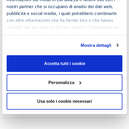
nostri partner che si occupano di analisi dei dati web,
Commento
*
pubblicità e social media, i quali potrebbero combinarle
con altre informazioni che ha fornito loro o che hanno
raccolto dal suo utilizzo dei loro servizi. Continuando ad
utilizzare il nostro sito web accetta la nostra
cookie
policy e privacy policy
Mostra dettagli
Accetta tutti i cookie
Personalizza
Nome
*
Usa solo i cookie necessari