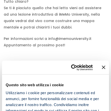
Tutto chiaro?
Se ti è piaciuto quello che hai letto vieni ad assistere
ad una lezione introduttiva di iMeMo University, nella
quale vedrai dal vivo come costruire una mappa
mentale e potrai chiarirti i tuoi dubbi.
Per informazioni scrivi a
info@imemouniversity.it
Appuntamento al prossimo post!
Comments
Questo sito web utilizza i cookie
Lascia un commento
Utilizziamo i cookie per personalizzare contenuti ed
annunci, per fornire funzionalità dei social media e per
Il tuo indirizzo email non sarà pubblicato.
I campi
analizzare il nostro traffico. Condividiamo inoltre
obbligatori sono contrassegnati
*
informazioni sul modo in cui utilizza il nostro sito con i