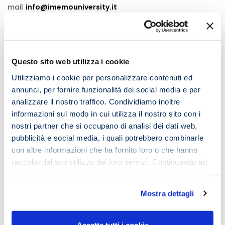
mail
info@imemouniversity.it
o prenota una
Lezione Live o video Lezione gratuita
a
questo
link
.
Faremo un’
analisi del tuo stile di apprendimento
e se
Questo sito web utilizza i cookie
vuoi capiremo quali sono le abitudini che è necessario
Utilizziamo i cookie per personalizzare contenuti ed
modificare per raggiungere i tuoi obiettivi.
annunci, per fornire funzionalità dei social media e per
Clicca Qui
👍
analizzare il nostro traffico. Condividiamo inoltre
informazioni sul modo in cui utilizza il nostro sito con i
nostri partner che si occupano di analisi dei dati web,
Comments
pubblicità e social media, i quali potrebbero combinarle
con altre informazioni che ha fornito loro o che hanno
raccolto dal suo utilizzo dei loro servizi. Continuando ad
utilizzare il nostro sito web accetta la nostra
cookie
Lascia un commento
policy e privacy policy
Mostra dettagli
Il tuo indirizzo email non sarà pubblicato.
I campi