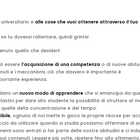
 universitario e
alle cose che vuoi ottenere attraverso il tuo
se tu dovessi rallentare, quindi grinta!
enuto quello che desideri!
uò essere
l’acquisizione di una competenza
o di nuove abitud
nuti e i meccanismi, ciò che davvero è importante è
mportante esperienza.
rdano un
nuovo modo di apprendere
che si emancipa da que
lastici per dare allo studente la possibilità di sfruttare al 
go quelle della concentrazione e del tempo.
ibile
, ognuno di noi mette in gioco le proprie risorse per acq
cio da utilizzare quando si studia possiamo affermare di a
amenti sono entrati a far parte delle nostre abitudini e ci in
i contenuti. Leggere più volte, ripetere fino allo sfinimento,