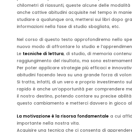
chilometri di riassunti, queste alcune delle modalit
anche cattive abitudini acquisite nel tempo in mani
studiare a qualunque ora, mettersi sui libri dopo gra
informazioni nella fase di studio sbagliata, etc.
Nel corso di questo testo approfondiremo nello spec
nuovo modo di affrontare lo studio e l’apprendiment
Le
tecniche di lettura
, di studio, di memoria contenu
raggiungimento del risultato, ma sono estremamente e
Per poter applicare strategie più efficaci e innovat
abitudini facendo leva su una grande forza di volont
Si tratta, infatti, di un vero e proprio investimento
rapido è anche un’opportunità per comprendere megl
il nostro destino, potendo contare su precise abilità
questo cambiamento e metterci davvero in gioco allo
La motivazione è la risorsa fondamentale
a cui affi
importante nella nostra vita.
Acquisire una tecnica che ci consenta di apprendere