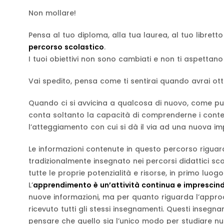
Non mollare!
Pensa al tuo diploma, alla tua laurea, al tuo libretto
percorso scolastico
.
I tuoi obiettivi non sono cambiati e non ti aspettano 
Vai spedito, pensa come ti sentirai quando avrai ott
Quando ci si avvicina a qualcosa di nuovo, come p
conta soltanto la capacità di comprenderne i conte
l’atteggiamento con cui si dà il via ad una nuova i
Le informazioni contenute in questo percorso rigua
tradizionalmente insegnato nei percorsi didattici sco
tutte le proprie potenzialità e risorse, in primo luo
L’
apprendimento è un’attività continua e imprescind
nuove informazioni, ma per quanto riguarda l’approc
ricevuto tutti gli stessi insegnamenti. Questi insegn
pensare che quello sia l’unico modo per studiare nuov