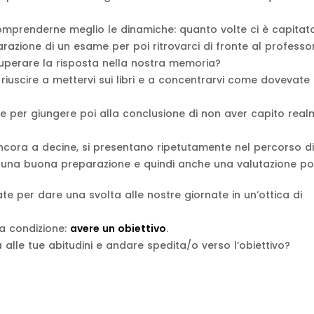
comprenderne meglio le dinamiche: quanto volte ci è capitato
razione di un esame per poi ritrovarci di fronte al professo
ecuperare la risposta nella nostra memoria?
iuscire a mettervi sui libri e a concentrarvi come dovevate
 per giungere poi alla conclusione di non aver capito realm
ancora a decine, si presentano ripetutamente nel percorso di
e una buona preparazione e quindi anche una valutazione pos
te per dare una svolta alle nostre giornate in un’ottica di
la condizione:
avere un obiettivo
.
 alle tue abitudini e andare spedita/o verso l’obiettivo?