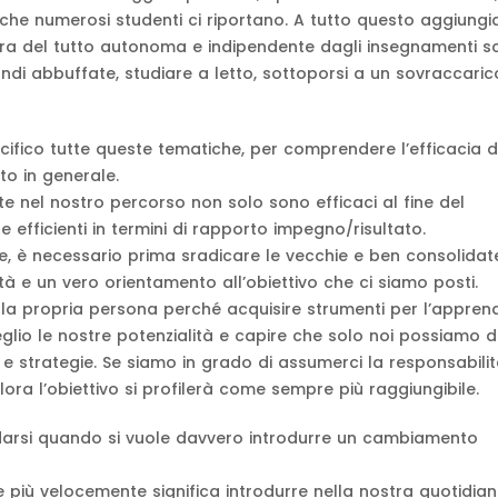
à che numerosi studenti ci riportano. A tutto questo aggiung
era del tutto autonoma e indipendente dagli insegnamenti sco
ndi abbuffate, studiare a letto, sottoporsi a un sovraccaric
ifico tutte queste tematiche, per comprendere l’efficacia d
o in generale.
te nel nostro percorso non solo sono efficaci al fine del
fficienti in termini di rapporto impegno/risultato.
ive, è necessario prima sradicare le vecchie e ben consolidat
à e un vero orientamento all’obiettivo che ci siamo posti.
 sulla propria persona perché acquisire strumenti per l’appre
io le nostre potenzialità e capire che solo noi possiamo d
 e strategie. Se siamo in grado di assumerci la responsabilit
ra l’obiettivo si profilerà come sempre più raggiungibile.
darsi quando si vuole davvero introdurre un cambiamento
 più velocemente significa introdurre nella nostra quotidian