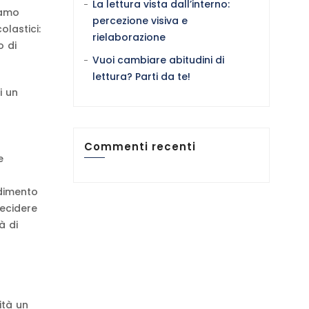
La lettura vista dall’interno:
iamo
percezione visiva e
lastici:
rielaborazione
o di
Vuoi cambiare abitudini di
lettura? Parti da te!
i un
Commenti recenti
e
ndimento
ecidere
à di
ità un