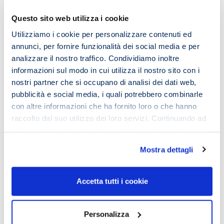
e vuoi approfondire, scrivi a
info@imemouniversity.it
Questo sito web utilizza i cookie
Utilizziamo i cookie per personalizzare contenuti ed
Comments
annunci, per fornire funzionalità dei social media e per
analizzare il nostro traffico. Condividiamo inoltre
informazioni sul modo in cui utilizza il nostro sito con i
nostri partner che si occupano di analisi dei dati web,
pubblicità e social media, i quali potrebbero combinarle
Lascia un commento
con altre informazioni che ha fornito loro o che hanno
raccolto dal suo utilizzo dei loro servizi. Continuando ad
Il tuo indirizzo email non sarà pubblicato.
I campi
utilizzare il nostro sito web accetta la nostra
cookie
obbligatori sono contrassegnati
*
policy e privacy policy
Mostra dettagli
Commento
*
Accetta tutti i cookie
Personalizza