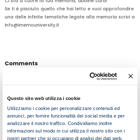
Ci sta a cuore la tua memoria, abbine cura!
Se ti è piaciuto quello che hai letto e vuoi approfondire
una delle infinite tematiche legate alla memoria scrivi a
info@imemouniversity.it
Comments
Lascia un commento
Questo sito web utilizza i cookie
Utilizziamo i cookie per personalizzare contenuti ed
Il tuo indirizzo email non sarà pubblicato.
I campi
annunci, per fornire funzionalità dei social media e per
obbligatori sono contrassegnati
*
analizzare il nostro traffico. Condividiamo inoltre
informazioni sul modo in cui utilizza il nostro sito con i
Commento
*
nostri partner che si occupano di analisi dei dati web,