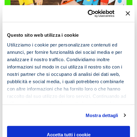
Questo sito web utilizza i cookie
Utilizziamo i cookie per personalizzare contenuti ed
annunci, per fornire funzionalità dei social media e per
analizzare il nostro traffico. Condividiamo inoltre
informazioni sul modo in cui utilizza il nostro sito con i
nostri partner che si occupano di analisi dei dati web,
pubblicità e social media, i quali potrebbero combinarle
Blog
con altre informazioni che ha fornito loro o che hanno
raccolto dal suo utilizzo dei loro servizi. Continuando ad
Infanzia e pensiero analogico. Le origini
utilizzare il nostro sito web accetta la nostra
cookie
della creatività
policy e privacy policy
Mostra dettagli
18 Marzo 2022
Accetta tutti i cookie