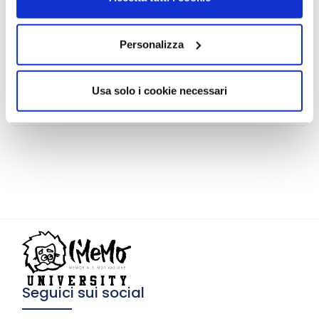
News
Personalizza
L’obiettivo nella pianificazione dello
studio
Usa solo i cookie necessari
30 Settembre 2014
Seguici sui social