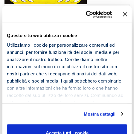
Blog
Non perdere l’obiettivo per colpa del
tacchino!
Questo sito web utilizza i cookie
Utilizziamo i cookie per personalizzare contenuti ed
11 Giugno 2018
annunci, per fornire funzionalità dei social media e per
analizzare il nostro traffico. Condividiamo inoltre
informazioni sul modo in cui utilizza il nostro sito con i
nostri partner che si occupano di analisi dei dati web,
pubblicità e social media, i quali potrebbero combinarle
con altre informazioni che ha fornito loro o che hanno
raccolto dal suo utilizzo dei loro servizi. Continuando ad
utilizzare il nostro sito web accetta la nostra
cookie
policy e privacy policy
Mostra dettagli
Accetta tutti i cookie