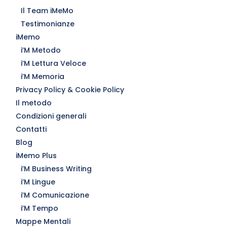
Il Team iMeMo
Testimonianze
iMemo
i’M Metodo
i’M Lettura Veloce
i’M Memoria
Privacy Policy & Cookie Policy
Il metodo
Condizioni generali
Contatti
Blog
iMemo Plus
i’M Business Writing
i’M Lingue
i’M Comunicazione
i’M Tempo
Mappe Mentali