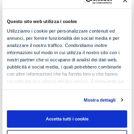
➡️ scrivi a
info@imemouniversity.it
➡️ richiedi una
video lezione gratuita
o prenota una
Questo sito web utilizza i cookie
sessione live
!
Utilizziamo i cookie per personalizzare contenuti ed
annunci, per fornire funzionalità dei social media e per
analizzare il nostro traffico. Condividiamo inoltre
Comments
informazioni sul modo in cui utilizza il nostro sito con i
nostri partner che si occupano di analisi dei dati web,
pubblicità e social media, i quali potrebbero combinarle
con altre informazioni che ha fornito loro o che hanno
Lascia un commento
raccolto dal suo utilizzo dei loro servizi. Continuando ad
utilizzare il nostro sito web accetta la nostra
cookie
policy e privacy policy
Il tuo indirizzo email non sarà pubblicato.
I campi
Mostra dettagli
obbligatori sono contrassegnati
*
Commento
*
Accetta tutti i cookie