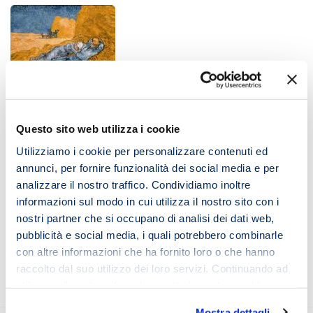
Blog
Questo sito web utilizza i cookie
L’esame e i tempi di recupero:
Utilizziamo i cookie per personalizzare contenuti ed
l’importanza del riposo
annunci, per fornire funzionalità dei social media e per
analizzare il nostro traffico. Condividiamo inoltre
21 Maggio 2015
informazioni sul modo in cui utilizza il nostro sito con i
nostri partner che si occupano di analisi dei dati web,
pubblicità e social media, i quali potrebbero combinarle
con altre informazioni che ha fornito loro o che hanno
raccolto dal suo utilizzo dei loro servizi. Continuando ad
utilizzare il nostro sito web accetta la nostra
cookie
policy e privacy policy
Mostra dettagli