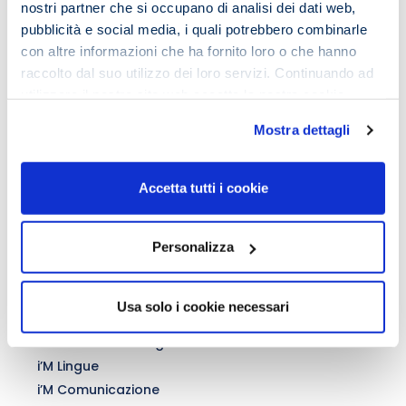
nostri partner che si occupano di analisi dei dati web,
pubblicità e social media, i quali potrebbero combinarle
Chi siamo
con altre informazioni che ha fornito loro o che hanno
Il Team iMeMo
raccolto dal suo utilizzo dei loro servizi. Continuando ad
Testimonianze
utilizzare il nostro sito web accetta la nostra
cookie
iMemo
policy e privacy policy
i’M Metodo
Mostra dettagli
i’M Lettura Veloce
i’M Memoria
Accetta tutti i cookie
Privacy Policy & Cookie Policy
Il metodo
Personalizza
Condizioni generali
Contatti
Blog
Usa solo i cookie necessari
iMemo Plus
i’M Business Writing
i’M Lingue
i’M Comunicazione