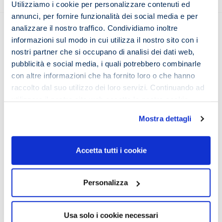
Utilizziamo i cookie per personalizzare contenuti ed
annunci, per fornire funzionalità dei social media e per
analizzare il nostro traffico. Condividiamo inoltre
informazioni sul modo in cui utilizza il nostro sito con i
nostri partner che si occupano di analisi dei dati web,
Seguici sui social
pubblicità e social media, i quali potrebbero combinarle
con altre informazioni che ha fornito loro o che hanno
raccolto dal suo utilizzo dei loro servizi. Continuando ad
utilizzare il nostro sito web accetta la nostra
cookie
policy e privacy policy
Chi siamo
Mostra dettagli
Il Team iMeMo
Testimonianze
Accetta tutti i cookie
iMemo
i’M Metodo
i’M Lettura Veloce
Personalizza
i’M Memoria
Privacy Policy & Cookie Policy
Usa solo i cookie necessari
Il metodo