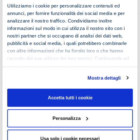
Utilizziamo i cookie per personalizzare contenuti ed
annunci, per fornire funzionalità dei social media e per
analizzare il nostro traffico. Condividiamo inoltre
informazioni sul modo in cui utilizza il nostro sito con i
nostri partner che si occupano di analisi dei dati web,
pubblicità e social media, i quali potrebbero combinarle
Seguici sui social
con altre informazioni che ha fornito loro o che hanno
raccolto dal suo utilizzo dei loro servizi. Continuando ad
utilizzare il nostro sito web accetta la nostra
cookie
policy e privacy policy
Mostra dettagli
Chi siamo
Il Team iMeMo
Testimonianze
Accetta tutti i cookie
iMemo
i’M Metodo
Personalizza
i’M Lettura Veloce
i’M Memoria
Privacy Policy & Cookie Policy
Usa solo i cookie necessari