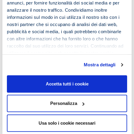
annunci, per fornire funzionalità dei social media e per
analizzare il nostro traffico. Condividiamo inoltre
informazioni sul modo in cui utilizza il nostro sito con i
Seguici sui social
nostri partner che si occupano di analisi dei dati web,
pubblicità e social media, i quali potrebbero combinarle
con altre informazioni che ha fornito loro o che hanno
raccolto dal suo utilizzo dei loro servizi. Continuando ad
utilizzare il nostro sito web accetta la nostra
cookie
Chi siamo
policy e privacy policy
Il Team iMeMo
Mostra dettagli
Testimonianze
iMemo
Accetta tutti i cookie
i’M Metodo
i’M Lettura Veloce
i’M Memoria
Personalizza
Privacy Policy & Cookie Policy
Il metodo
Usa solo i cookie necessari
Condizioni generali
Contatti