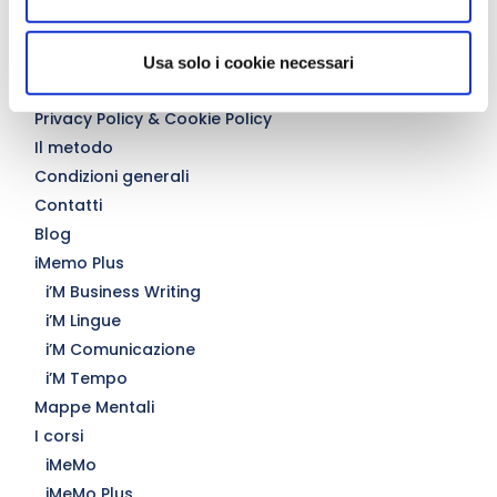
iMemo
i’M Metodo
i’M Lettura Veloce
Usa solo i cookie necessari
i’M Memoria
Privacy Policy & Cookie Policy
Il metodo
Condizioni generali
Contatti
Blog
iMemo Plus
i’M Business Writing
i’M Lingue
i’M Comunicazione
i’M Tempo
Mappe Mentali
I corsi
iMeMo
iMeMo Plus