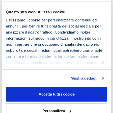
4 Luglio 2022
Questo sito web utilizza i cookie
Utilizziamo i cookie per personalizzare contenuti ed
annunci, per fornire funzionalità dei social media e per
analizzare il nostro traffico. Condividiamo inoltre
informazioni sul modo in cui utilizza il nostro sito con i
nostri partner che si occupano di analisi dei dati web,
pubblicità e social media, i quali potrebbero combinarle
con altre informazioni che ha fornito loro o che hanno
raccolto dal suo utilizzo dei loro servizi. Continuando ad
Seguici sui social
utilizzare il nostro sito web accetta la nostra
cookie
policy e privacy policy
Mostra dettagli
Chi siamo
Accetta tutti i cookie
Il Team iMeMo
Testimonianze
Personalizza