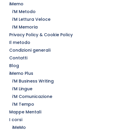
iMemo
i’M Metodo
i’M Lettura Veloce
i’M Memoria
Privacy Policy & Cookie Policy
Il metodo
Condizioni generali
Contatti
Blog
iMemo Plus
i’M Business Writing
i’M Lingue
i’M Comunicazione
i’M Tempo
Mappe Mentali
I corsi
iMeMo