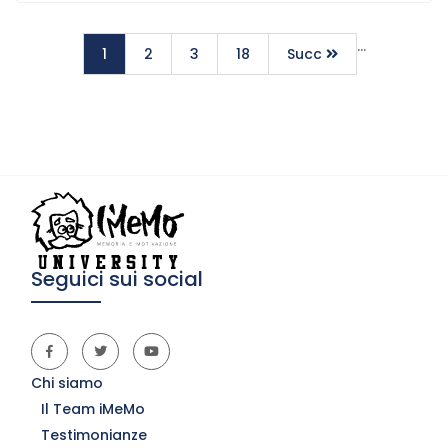
…
1
2
3
18
Succ
Seguici sui social
Chi siamo
Il Team iMeMo
Testimonianze