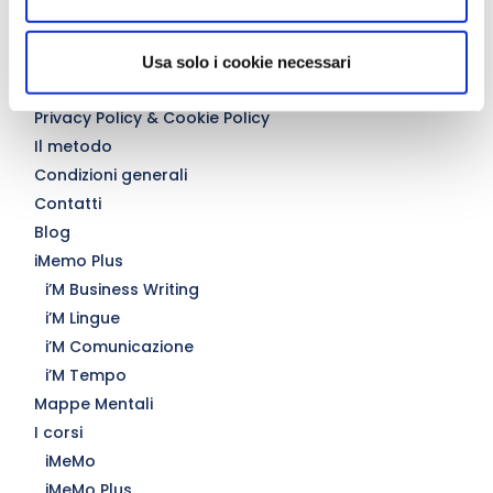
iMemo
i’M Metodo
i’M Lettura Veloce
Usa solo i cookie necessari
i’M Memoria
Privacy Policy & Cookie Policy
Il metodo
Condizioni generali
Contatti
Blog
iMemo Plus
i’M Business Writing
i’M Lingue
i’M Comunicazione
i’M Tempo
Mappe Mentali
I corsi
iMeMo
iMeMo Plus