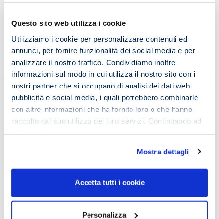
12 Gennaio 2023
Questo sito web utilizza i cookie
Utilizziamo i cookie per personalizzare contenuti ed
annunci, per fornire funzionalità dei social media e per
analizzare il nostro traffico. Condividiamo inoltre
informazioni sul modo in cui utilizza il nostro sito con i
nostri partner che si occupano di analisi dei dati web,
pubblicità e social media, i quali potrebbero combinarle
con altre informazioni che ha fornito loro o che hanno
raccolto dal suo utilizzo dei loro servizi. Continuando ad
Seguici sui social
utilizzare il nostro sito web accetta la nostra
cookie
policy e privacy policy
Mostra dettagli
Chi siamo
Accetta tutti i cookie
Il Team iMeMo
Testimonianze
Personalizza