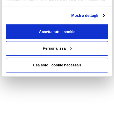
Contatti
utilizzare il nostro sito web accetta la nostra
cookie
policy e privacy policy
Mostra dettagli
via G.M. Lancisi 31 - 00161 Roma
Tel.:
06-83.79.36.71
Fax: 06-83.77.77.83 Mail:
info@imemouniversity.it
P.IVA: 15086091004 Cap.soc. €
Accetta tutti i cookie
10.000 REA: RM-1567045
© Copyright iMemo 2020. All Rights Reserved.
Personalizza
Usa solo i cookie necessari